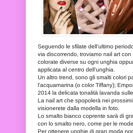
Seguendo le sfilate dell’ultimo perio
via discorrendo, troviamo nail art con
colorate diverse su ogni unghia oppu
applicata al centro dell’unghia.
Un altro trend, sono gli smalti colori pas
l’acquamarina (o color Tiffany); Empo
2014 la delicata tonalità lavanda sull
La nail art che spopolerà nei prossimi 
visionerete dalla modella in foto.
Lo smalto bianco coprente sarà di gra
con lo smalto nero, come per le modell
Per ottenere unghie di gran moda no