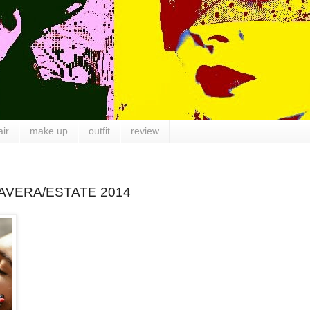
air
make up
outfit
review
AVERA/ESTATE 2014