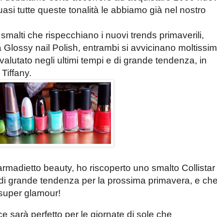
asi tutte queste tonalità le abbiamo già nel nostro
malti che rispecchiano i nuovi trends primaverili,
lossy nail Polish, entrambi si avvicinano moltissi
valutato negli ultimi tempi e di grande tendenza, in
Tiffany.
 armadietto beauty, ho riscoperto uno smalto Collistar
 di grande tendenza per la prossima primavera, e ch
 super glamour!
e sarà perfetto per le giornate di sole che