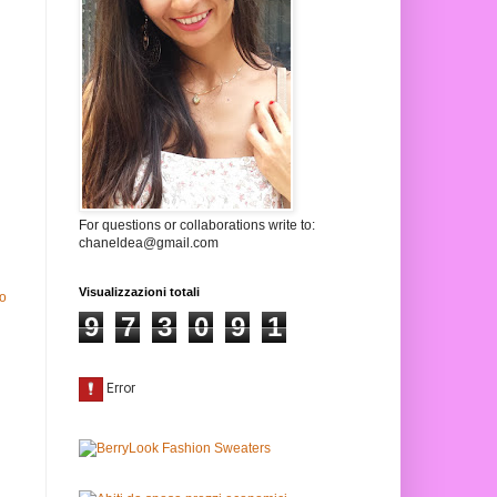
For questions or collaborations write to:
chaneldea@gmail.com
Visualizzazioni totali
io
9
7
3
0
9
1