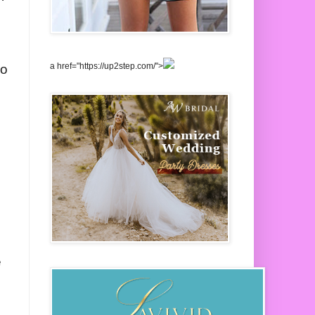
a href="https://up2step.com/">
mo
e