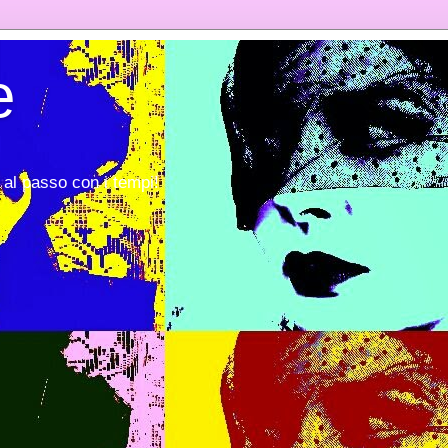
e
al passo con i tempi!