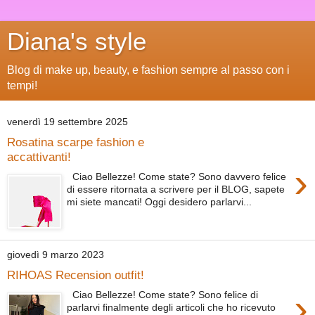
Diana's style
Blog di make up, beauty, e fashion sempre al passo con i
tempi!
venerdì 19 settembre 2025
Rosatina scarpe fashion e
accattivanti!
›
Ciao Bellezze! Come state? Sono davvero felice
di essere ritornata a scrivere per il BLOG, sapete
mi siete mancati! Oggi desidero parlarvi...
giovedì 9 marzo 2023
RIHOAS Recension outfit!
›
Ciao Bellezze! Come state? Sono felice di
parlarvi finalmente degli articoli che ho ricevuto