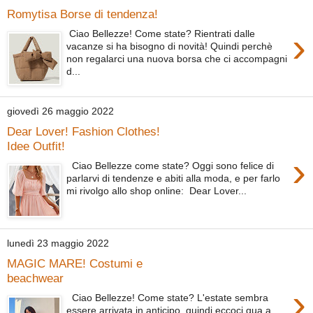
Romytisa Borse di tendenza!
›
Ciao Bellezze! Come state? Rientrati dalle
vacanze si ha bisogno di novità! Quindi perchè
non regalarci una nuova borsa che ci accompagni
d...
giovedì 26 maggio 2022
Dear Lover! Fashion Clothes!
Idee Outfit!
›
Ciao Bellezze come state? Oggi sono felice di
parlarvi di tendenze e abiti alla moda, e per farlo
mi rivolgo allo shop online: Dear Lover...
lunedì 23 maggio 2022
MAGIC MARE! Costumi e
beachwear
›
Ciao Bellezze! Come state? L'estate sembra
essere arrivata in anticipo, quindi eccoci qua a