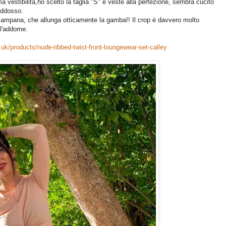
 vestibilità,ho scelto la taglia "S" e veste alla perfezione, sembra cucito
addosso.
a campana, che allunga otticamente la gamba!! Il crop è davvero molto
ll'addome.
.uk/products/nude-ribbed-twist-front-loungewear-set-calley