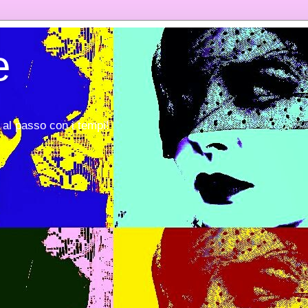
e
al passo con i tempi!