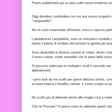
Presto pubblicherò qui un post sulle nuove tendenze aut
Oggi desidero condividere con voi una nuova scoperta c
"campanella"!
Me ne sono innamorata all'istante, trovo si sposino perf
I pantaloncini campanella, sono un innovativo modello 
hanno il potere di rendere otticamente la gamba più lun
Sono disponibili in diverse varianti di colore: denim ch
il nuovo colore, verde smeraldo che fa parte della nuov
Si possono indossare in molteplici modi e secondo me s
abbinamenti).
I primi look da me scelti per questi deliziosi shorts, so
su base bianca a fiorellini colorati, e come scarpe un pai
Ho scelto poi di abbinarli anche alla maglia crop a mani
Che ne Pensate? Vi piace come ho abbinato questi sho