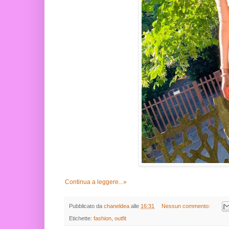
Continua a leggere...»
Pubblicato da
chaneldea
alle
16:31
Nessun commento:
Etichette:
fashion
,
outfit