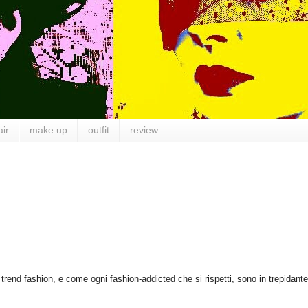
air
make up
outfit
review
i trend fashion, e come ogni fashion-addicted che si rispetti, sono in trepidante