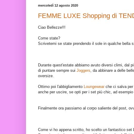
mercoledì 12 agosto 2020
FEMME LUXE Shopping di TEN
Ciao Bellezze!!!
Come state
?
Scrivetemi se state prendendo il sole in qualche bella s
Durante quest'estate abbiamo avuto diversi climi, dal più 
di puntare sempre sui
Joggers
, da abbinare a delle bel
oversize.
Ottimo poi l'abbigliamento
Loungewear
che ci salva per 
anche per uscire, se opti per i set più chic, ad esempi
Finalmente ora passiamo al corpo saliente del post, ovv
Come vi ho appena scritto, ho scelto un fantastico set