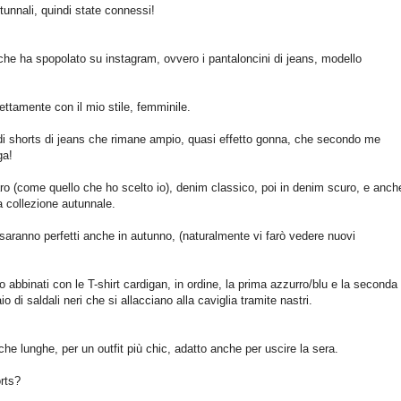
unnali, quindi state connessi!
he ha spopolato su instagram, ovvero i pantaloncini di jeans, modello
ettamente con il mio stile, femminile.
di shorts di jeans che rimane ampio, quasi effetto gonna, che secondo me
ga!
iaro (come quello che ho scelto io), denim classico, poi in denim scuro, e anch
a collezione autunnale.
aranno perfetti anche in autunno, (naturalmente vi farò vedere nuovi
no abbinati con le T-shirt cardigan, in ordine, la prima azzurro/blu e la seconda
o di saldali neri che si allacciano alla caviglia tramite nastri.
che lunghe, per un outfit più chic, adatto anche per uscire la sera.
rts?