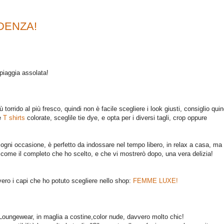
DENZA!
piaggia assolata!
torrido al più fresco, quindi non è facile scegliere i look giusti, consiglio quin
le
T shirts
colorate, sceglile tie dye, e opta per i diversi tagli, crop oppure
ogni occasione, è perfetto da indossare nel tempo libero, in relax a casa, ma
o come il completo che ho scelto, e che vi mostrerò dopo, una vera delizia!
ero i capi che ho potuto scegliere nello shop:
FEMME LUXE!
 Loungewear, in maglia a costine,color nude, davvero molto chic
!