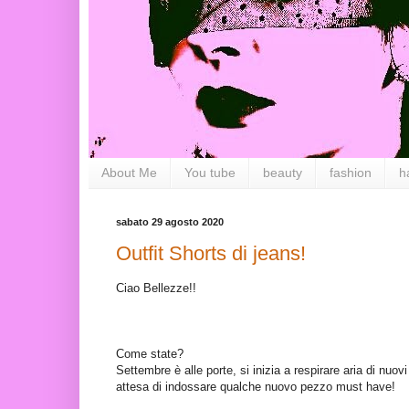
About Me
You tube
beauty
fashion
h
sabato 29 agosto 2020
Outfit Shorts di jeans!
Ciao Bellezze!!
Come state?
Settembre è alle porte, si inizia a respirare aria di nuov
attesa di indossare qualche nuovo pezzo must have!