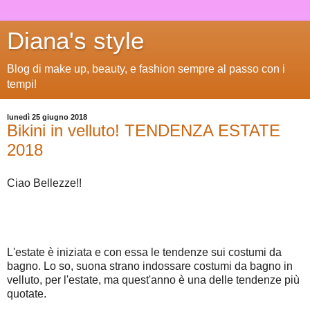
Diana's style
Blog di make up, beauty, e fashion sempre al passo con i
tempi!
lunedì 25 giugno 2018
Bikini in velluto! TENDENZA ESTATE
2018
Ciao Bellezze!!
L'estate è iniziata e con essa le tendenze sui costumi da
bagno. Lo so, suona strano indossare costumi da bagno in
velluto, per l'estate, ma quest'anno è una delle tendenze più
quotate.