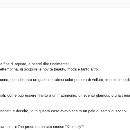
a fine di agosto, e oserei dire finalmente!
ettembrina, di scoprire le novità beauty, moda e tanto altro.
utunno, ho indossato un grazioso tubino color porpora di velluto, impreziosito d
iali, come può essere l'invito a un matrimonio, un evento glamour, o una cena
onchetti e decoltè, io in questo caso avevo scelto un paio di semplici zoccoli
ow cost, e l'ho preso su un sito cinese "Dresslily"!