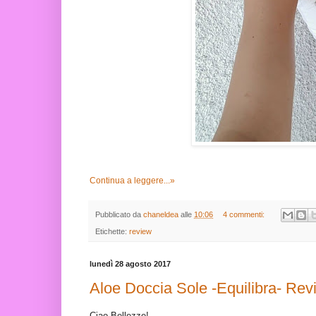
Continua a leggere...»
Pubblicato da
chaneldea
alle
10:06
4 commenti:
Etichette:
review
lunedì 28 agosto 2017
Aloe Doccia Sole -Equilibra- Rev
Ciao Bellezze!