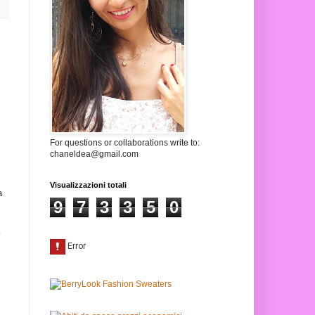
For questions or collaborations write to:
chaneldea@gmail.com
Visualizzazioni totali
a
9
7
3
3
5
0