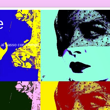
e
al passo con i tempi!