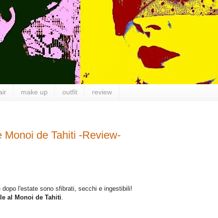
air
make up
outfit
review
 Monoi de Tahiti -Review-
dopo l'estate sono sfibrati, secchi e ingestibili!
e al Monoi de Tahiti
.