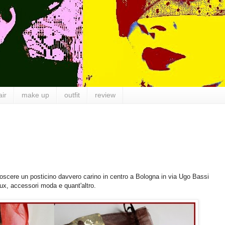
air
make up
outfit
review
scere un posticino davvero carino in centro a Bologna in via Ugo Bassi
joux, accessori moda e quant'altro.