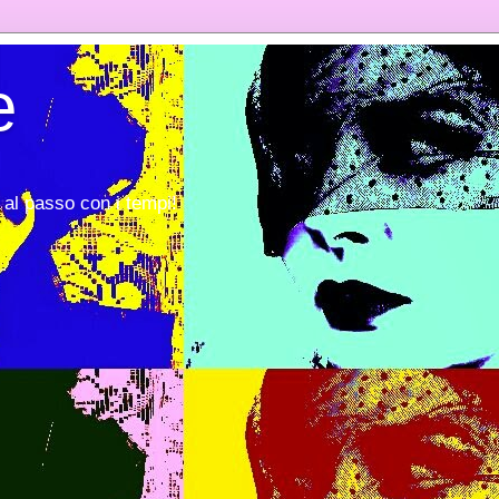
e
al passo con i tempi!