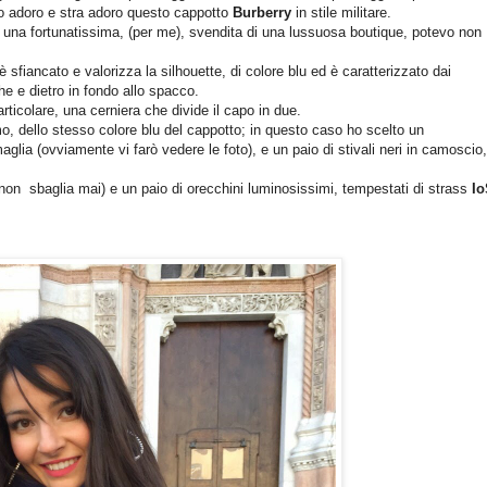
to adoro e stra adoro questo cappotto
Burberry
in stile militare.
i una fortunatissima, (per me), svendita di una lussuosa boutique, potevo non
sfiancato e valorizza la silhouette, di colore blu ed è caratterizzato dai
he e dietro in fondo allo spacco.
articolare, una cerniera che divide il capo in due.
o, dello stesso colore blu del cappotto; in questo caso ho scelto un
glia (ovviamente vi farò vedere le foto), e un paio di stivali neri in camoscio,
non sbaglia mai) e un paio di orecchini luminosissimi, tempestati di strass
Io