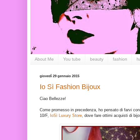
About Me
You tube
beauty
fashion
h
giovedì 29 gennaio 2015
Io Sì Fashion Bijoux
Ciao Bellezze!
Come promesso in precedenza, ho pensato di farvi cono
10/F,
IoSì Luxury Store
, dove fare ottimi acquisti di bi