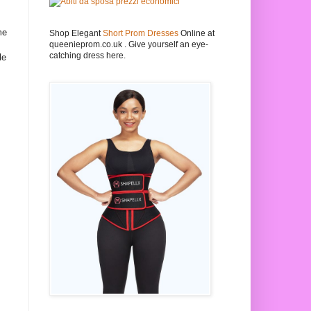
me
Shop Elegant
Short Prom Dresses
Online at
queenieprom.co.uk . Give yourself an eye-
catching dress here.
le