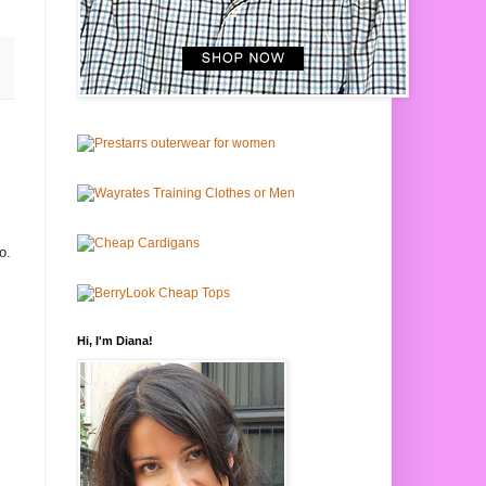
o.
Hi, I'm Diana!