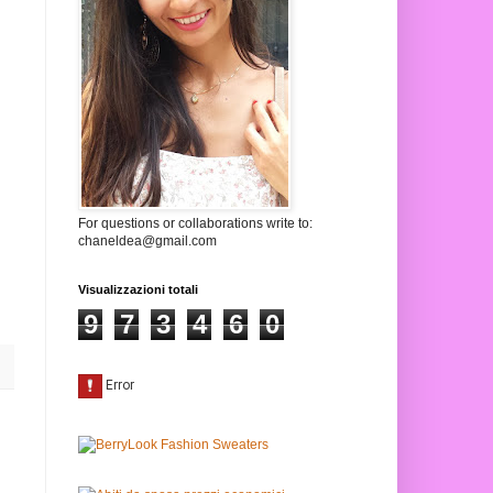
For questions or collaborations write to:
chaneldea@gmail.com
Visualizzazioni totali
9
7
3
4
6
0