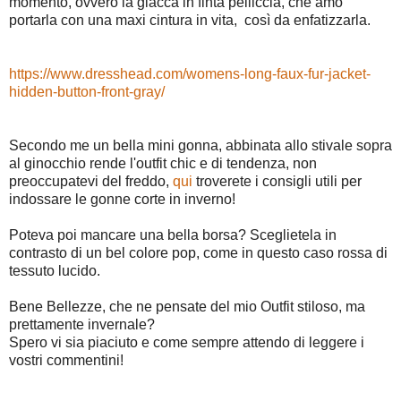
momento, ovvero la giacca in finta pelliccia, che amo
portarla con una maxi cintura in vita, così da enfatizzarla.
https://www.dresshead.com/womens-long-faux-fur-jacket-
hidden-button-front-gray/
Secondo me un bella mini gonna, abbinata allo stivale sopra
al ginocchio rende l'outfit chic e di tendenza, non
preoccupatevi del freddo,
qui
troverete i consigli utili per
indossare le gonne corte in inverno!
Poteva poi mancare una bella borsa? Sceglietela in
contrasto di un bel colore pop, come in questo caso rossa di
tessuto lucido.
Bene Bellezze, che ne pensate del mio Outfit stiloso, ma
prettamente invernale?
Spero vi sia piaciuto e come sempre attendo di leggere i
vostri commentini!