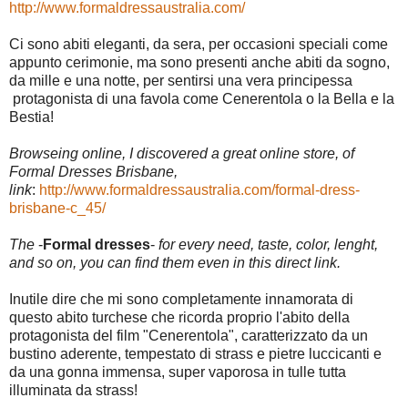
http://www.formaldressaustralia.com/
Ci sono abiti eleganti, da sera, per occasioni speciali come
appunto cerimonie, ma sono presenti anche abiti da sogno,
da mille e una notte, per sentirsi una vera principessa
protagonista di una favola come Cenerentola o la Bella e la
Bestia!
Browseing online, I discovered a great online store, of
Formal Dresses Brisbane,
link
:
http://www.formaldressaustralia.com/formal-dress-
brisbane-c_45/
The
-
Formal dresses
-
for every need, taste, color, lenght,
and so on, you can find them even in this direct link.
Inutile dire che mi sono completamente innamorata di
questo abito turchese che ricorda proprio l'abito della
protagonista del film "Cenerentola", caratterizzato da un
bustino aderente, tempestato di strass e pietre luccicanti e
da una gonna immensa, super vaporosa in tulle tutta
illuminata da strass!