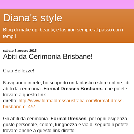
Diana's style
Blog di make up, beauty, e fashion sempre al passo con i
tempi!
sabato 8 agosto 2015
Abiti da Cerimonia Brisbane!
Ciao Bellezze!
Navigando in rete, ho scoperto un fantastico store online, di
abiti da cerimonia -
Formal Dresses Brisbane-
che potete
trovare a questo link
diretto:
http://www.formaldressaustralia.com/formal-dress-
brisbane-c_45/
Gli abiti da cerimonia -
Formal Dresses
- per ogni esigenza,
gusto personale, colore, lunghezza e via di seguito li potete
trovare anche a questo link diretto: