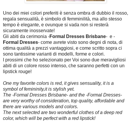
Uno dei miei colori preferiti è senza ombra di dubbio il rosso,
regala sensualità, è simbolo di femminilità, ma allo stesso
tempo è elegante, e ovunque si vada non si resterà
sicuramente inosservate!
Gli abiti da cerimonia -
Formal Dresses Brisbane
- e -
Formal Dresses
- come avrete visto sono degni di nota, di
ottima qualità a prezzi vantaggiosi, e come scritto sopra ci
sono tantissime varianti di modelli, forme e colori.
I prossimi che ho selezionato per Voi sono due meravigliosi
abiti di un colore rosso intenso, che saranno perfetti con un
lipstick rouge!
One my favorite colors is red, it gives sensuality, it is a
symbol of femininity,it is stylish yet.
The -Formal Dresses Brisbane- and the -Formal Dresses-
are very worthy of consideration, top quality, affordable and
there are various models and colors.
The next selected are two wonderful clothes of a deep red
color, which will be perfect with a red lipstick!