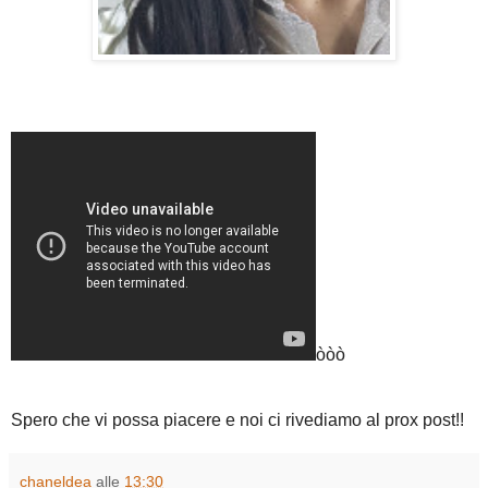
òòò
Spero che vi possa piacere e noi ci rivediamo al prox post!!
chaneldea
alle
13:30