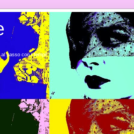
e
al passo con i tempi!