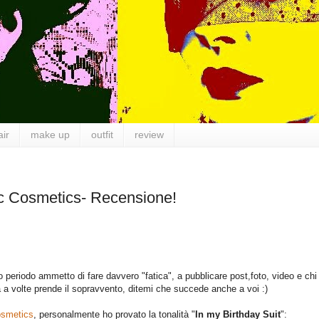
air
make up
outfit
review
lac Cosmetics- Recensione!
 periodo ammetto di fare davvero "fatica", a pubblicare post,foto, video e chi
a a volte prende il sopravvento, ditemi che succede anche a voi :)
smetics
, personalmente ho provato la tonalità "
In my Birthday Suit
":