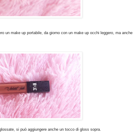
idero un make up portabile, da giorno con un make up occhi leggero, ma anche
 glossate, si può aggiungere anche un tocco di gloss sopra.