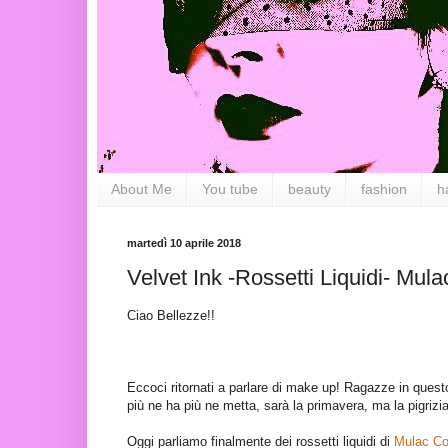
About Me
You tube
beauty
fashion
h
martedì 10 aprile 2018
Velvet Ink -Rossetti Liquidi- Mu
Ciao Bellezze!!
Eccoci ritornati a parlare di make up! Ragazze in questo
più ne ha più ne metta, sarà la primavera, ma la pigrizi
Oggi parliamo finalmente dei rossetti liquidi di
Mulac Co