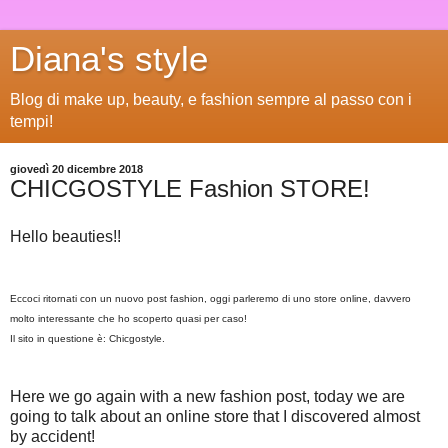
Diana's style
Blog di make up, beauty, e fashion sempre al passo con i
tempi!
giovedì 20 dicembre 2018
CHICGOSTYLE Fashion STORE!
Hello beauties!!
Eccoci ritornati con un nuovo post fashion, oggi parleremo di uno store online, davvero
molto interessante che ho scoperto quasi per caso!
Il sito in questione è: Chicgostyle.
Here we go again with a new fashion post, today we are
going to talk about an online store that I discovered almost
by accident!