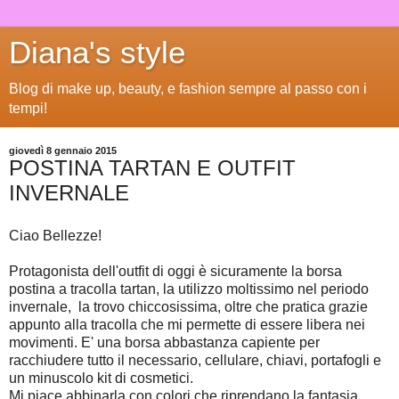
Diana's style
Blog di make up, beauty, e fashion sempre al passo con i
tempi!
giovedì 8 gennaio 2015
POSTINA TARTAN E OUTFIT
INVERNALE
Ciao Bellezze!
Protagonista dell'outfit di oggi è sicuramente la borsa
postina a tracolla tartan, la utilizzo moltissimo nel periodo
invernale, la trovo chiccosissima, oltre che pratica grazie
appunto alla tracolla che mi permette di essere libera nei
movimenti. E' una borsa abbastanza capiente per
racchiudere tutto il necessario, cellulare, chiavi, portafogli e
un minuscolo kit di cosmetici.
Mi piace abbinarla con colori che riprendano la fantasia