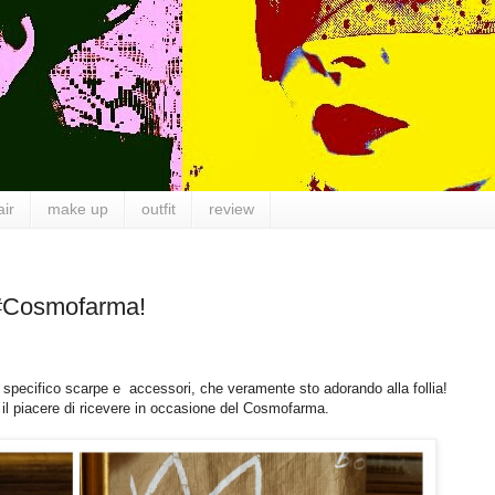
air
make up
outfit
review
 #Cosmofarma!
 specifico scarpe e accessori, che veramente sto adorando alla follia!
 il piacere di ricevere in occasione del Cosmofarma.