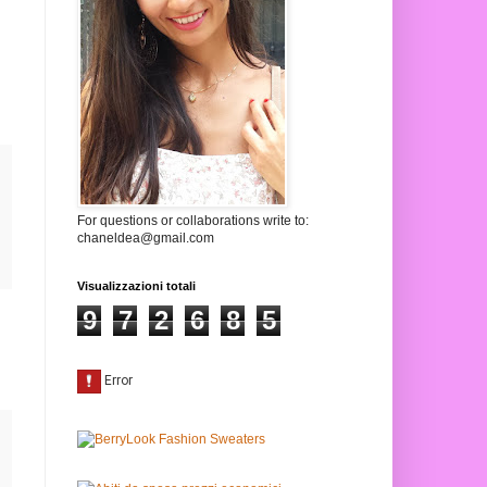
For questions or collaborations write to:
chaneldea@gmail.com
Visualizzazioni totali
9
7
2
6
8
5