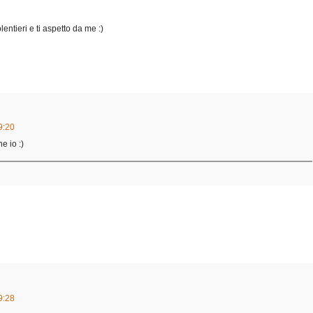
entieri e ti aspetto da me :)
9:20
e io :)
9:28