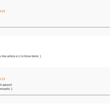
9:03
a mia amica e ci si trova bene :)
9:15
li adoro!!
rovarlo :)