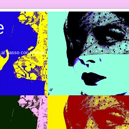
e
al passo con i tempi!