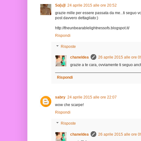
So[u]l
24 aprile 2015 alle ore 20:52
grazie mille per essere passata da me...ti seguo vol
post davvero dettagliato:)
http://theunbearablelightnessofs.blogspot.it/
Rispondi
Risposte
chaneldea
26 aprile 2015 alle ore 0
grazie a te cara, ovviamente ti seguo anch
Rispondi
sabry
24 aprile 2015 alle ore 22:07
wow che scarpe!
Rispondi
Risposte
chaneldea
26 aprile 2015 alle ore 0