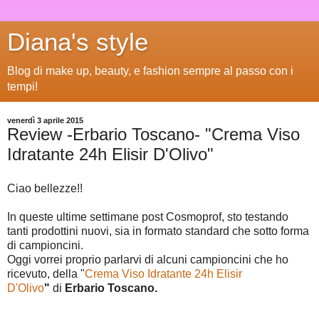
Diana's style
Blog di make up, beauty, e fashion sempre al passo con i
tempi!
venerdì 3 aprile 2015
Review -Erbario Toscano- "Crema Viso
Idratante 24h Elisir D'Olivo"
Ciao bellezze!!
In queste ultime settimane post Cosmoprof, sto testando
tanti prodottini nuovi, sia in formato standard che sotto forma
di campioncini.
Oggi vorrei proprio parlarvi di alcuni campioncini che ho
ricevuto, della "
Crema Viso Idratante 24h Elisir
D'Olivo
"
di
Erbario Toscano.