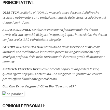
PRINCIPI ATTIV
I:
OLEA-TECH
costituito al 100% da molecole attive derivate dall’olivo che
assicura nutrimento e una protezione naturale dallo stress ossidativo e dal
danno foto-indotto;
ACIDO IALURONICO
costituisce la sostanza fondamentale del derma.
Grazie alla sua capacità di legare l’acqua negli spazi intercellulari del derma,
conferisce elasticità e idratazione alla pelle;
FATTORE IDRO-REGOLATORE
costituito da un’associazione di molecole
idratanti, che mediante un innovativo processo vengono rilasciati negli
strati più profondi della pelle, ripristinando il corretto grado di idratazione
cutanea;
PIGMENTI EFFETTO LUCE
micro-particelle capaci di disperdere la luce,
questo effetto soft-focus determina una maggiore uniformità del colorito
per un effetto illuminante generalizzato.
Con Olio Extra Vergine di Oliva Bio “Toscano IGP”
OPINIONI PERSONALI
: