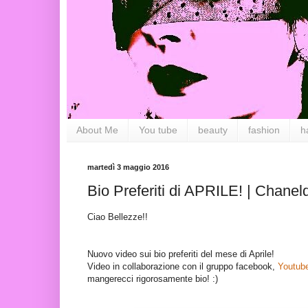
About Me
You tube
beauty
fashion
h
martedì 3 maggio 2016
Bio Preferiti di APRILE! | Chanel
Ciao Bellezze!!
Nuovo video sui bio preferiti del mese di Aprile!
Video in collaborazione con il gruppo facebook,
Youtube
mangerecci rigorosamente bio! :)