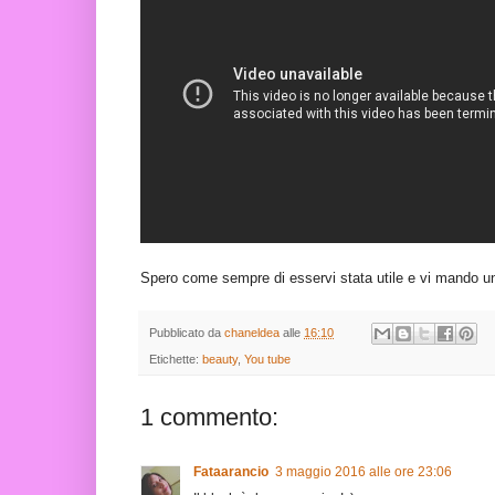
Spero come sempre di esservi stata utile e vi mando u
Pubblicato da
chaneldea
alle
16:10
Etichette:
beauty
,
You tube
1 commento:
Fataarancio
3 maggio 2016 alle ore 23:06