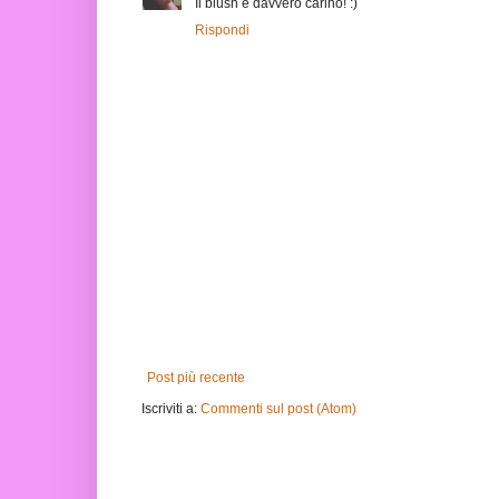
Il blush è davvero carino! :)
Rispondi
Post più recente
Iscriviti a:
Commenti sul post (Atom)