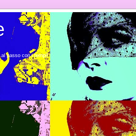
e
al passo con i tempi!