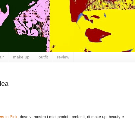
air
make up
outfit
review
dea
rs in Pink
, dove vi mostro i miei prodotti preferiti, di make up, beauty e