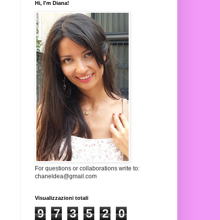
Hi, I'm Diana!
For questions or collaborations write to:
chaneldea@gmail.com
Visualizzazioni totali
9
7
3
5
2
0