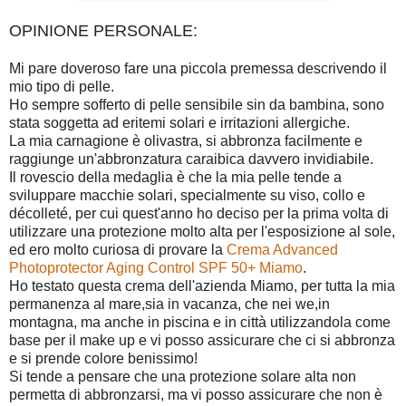
OPINIONE PERSONALE:
Mi pare doveroso fare una piccola premessa descrivendo il
mio tipo di pelle.
Ho sempre sofferto di pelle sensibile sin da bambina, sono
stata soggetta ad eritemi solari e irritazioni allergiche.
La mia carnagione è olivastra, si abbronza facilmente e
raggiunge un'abbronzatura caraibica davvero invidiabile.
Il rovescio della medaglia è che la mia pelle tende a
sviluppare macchie solari, specialmente su viso, collo e
décolleté, per cui quest'anno ho deciso per la prima volta di
utilizzare una protezione molto alta per l'esposizione al sole,
ed ero molto curiosa di provare la
Crema Advanced
Photoprotector Aging Control SPF 50+ Miamo
.
Ho testato questa crema dell'azienda Miamo, per tutta la mia
permanenza al mare,sia in vacanza, che nei we,in
montagna, ma anche in piscina e in città utilizzandola come
base per il make up e vi posso assicurare che ci si abbronza
e si prende colore benissimo!
Si tende a pensare che una protezione solare alta non
permetta di abbronzarsi, ma vi posso assicurare che non è