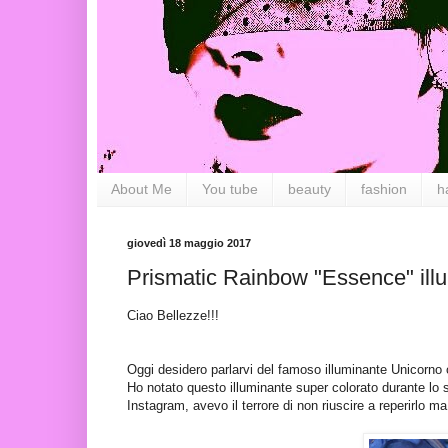
About Me
You tube
beauty
fashion
h
giovedì 18 maggio 2017
Prismatic Rainbow "Essence" ill
Ciao Bellezze!!!
Oggi desidero parlarvi del famoso illuminante Unicorno
Ho notato questo illuminante super colorato durante lo 
Instagram, avevo il terrore di non riuscire a reperirlo 