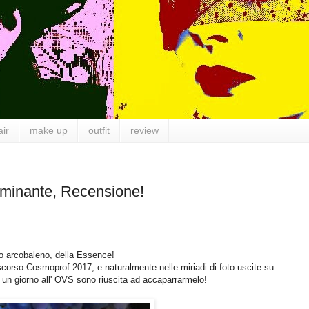
air
make up
outfit
review
uminante, Recensione!
 o arcobaleno, della Essence!
scorso Cosmoprof 2017, e naturalmente nelle miriadi di foto uscite su
ma un giorno all' OVS sono riuscita ad accaparrarmelo!