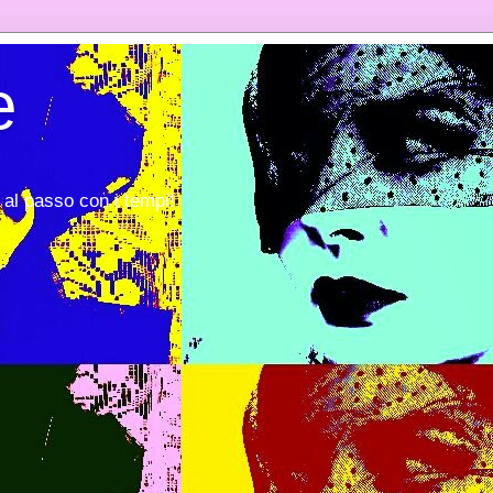
e
al passo con i tempi!