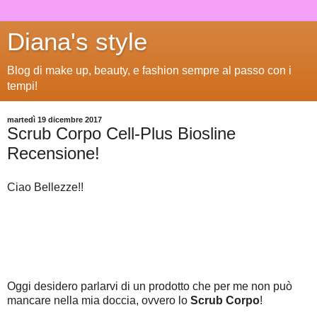
Diana's style
Blog di make up, beauty, e fashion sempre al passo con i
tempi!
martedì 19 dicembre 2017
Scrub Corpo Cell-Plus Biosline
Recensione!
Ciao Bellezze!!
Oggi desidero parlarvi di un prodotto che per me non può
mancare nella mia doccia, ovvero lo
Scrub Corpo
!