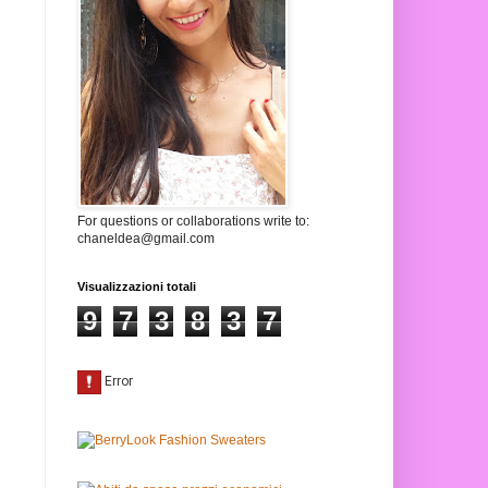
For questions or collaborations write to:
chaneldea@gmail.com
Visualizzazioni totali
9
7
3
8
3
7