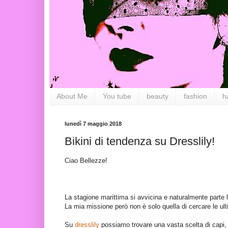
About Me
You tube
beauty
fashion
h
lunedì 7 maggio 2018
Bikini di tendenza su Dresslily!
Ciao Bellezze!
La stagione marittima si avvicina e naturalmente parte la
La mia missione però non è solo quella di cercare le ul
Su
dresslily
possiamo trovare una vasta scelta di capi, d