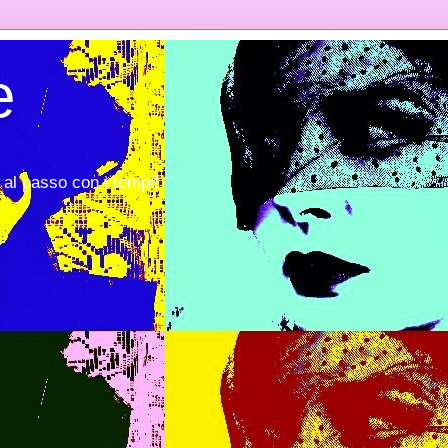
e
al passo con i tempi!