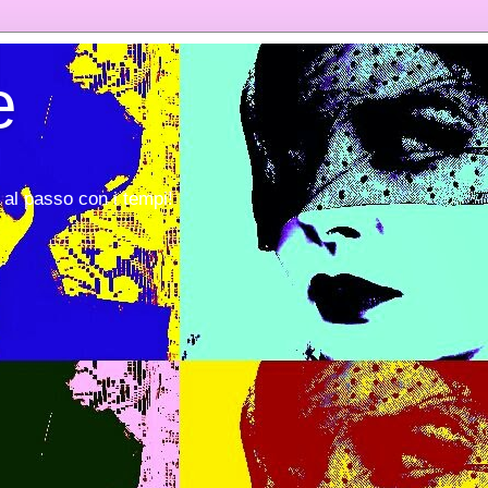
e
al passo con i tempi!