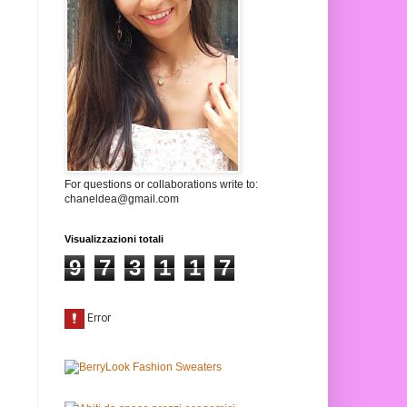
For questions or collaborations write to:
chaneldea@gmail.com
Visualizzazioni totali
9
7
3
1
1
7