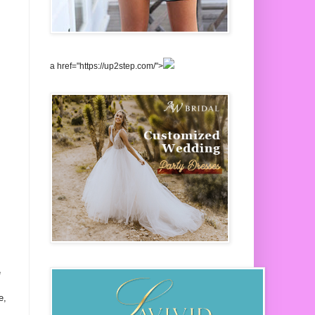
a href="https://up2step.com/">
e
e,