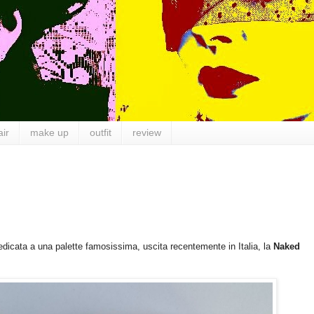
air
make up
outfit
review
dicata a una palette famosissima, uscita recentemente in Italia, la
Naked