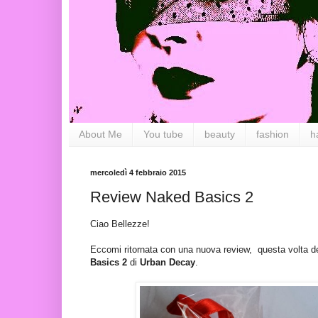
About Me
You tube
beauty
fashion
h
mercoledì 4 febbraio 2015
Review Naked Basics 2
Ciao Bellezze!
Eccomi ritornata con una nuova review, questa volta de
Basics 2
di
Urban Decay
.