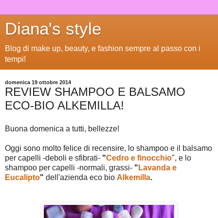
Diana's style
Blog di make up, beauty, e fashion sempre al passo con i
tempi!
domenica 19 ottobre 2014
REVIEW SHAMPOO E BALSAMO
ECO-BIO ALKEMILLA!
Buona domenica a tutti, bellezze!
Oggi sono molto felice di recensire, lo shampoo e il balsamo
per capelli -deboli e sfibrati-
"
Cedro e finocchio
", e lo
shampoo per capelli -normali, grassi-
"
Lavanda e
Eucalipto
"
dell'azienda eco bio
Alkemilla
.