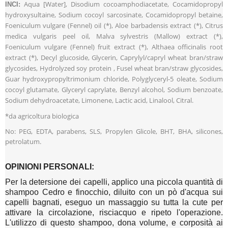
Aqua [Water], Disodium cocoamphodiacetate, Cocamidopropyl
INCI:
hydroxysultaine, Sodium cocoyl sarcosinate, Cocamidopropyl betaine,
Foeniculum vulgare (Fennel) oil (*), Aloe barbadensis extract (*), Citrus
medica vulgaris peel oil, Malva sylvestris (Mallow) extract (*),
Foeniculum vulgare (Fennel) fruit extract (*), Althaea officinalis root
extract (*), Decyl glucoside, Glycerin, Caprylyl/capryl wheat bran/straw
glycosides, Hydrolyzed soy protein , Fusel wheat bran/straw glycosides,
Guar hydroxypropyltrimonium chloride, Polyglyceryl-5 oleate, Sodium
cocoyl glutamate, Glyceryl caprylate, Benzyl alcohol, Sodium benzoate,
Sodium dehydroacetate, Limonene, Lactic acid, Linalool, Citral.
*da agricoltura biologica
No: PEG, EDTA, parabe
ns, SLS, Propylen Glicole, BHT, BHA, silicones,
petrolatum.
OPINIONI PERSONALI:
Per la detersione dei capelli, applico una piccola quantità di
shampoo Cedro e finocchio, diluito con un pò d'acqua sui
capelli bagnati, eseguo un massaggio su tutta la cute per
attivare la circolazione, risciacquo e ripeto l'operazione.
L'utilizzo di questo shampoo, dona volume, e corposità ai