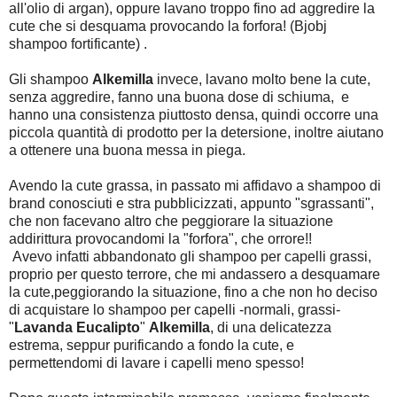
all'olio di argan), oppure lavano troppo fino ad aggredire la
cute che si desquama provocando la forfora! (Bjobj
shampoo fortificante) .
Gli shampoo
Alkemilla
invece, lavano molto bene la cute,
senza aggredire, fanno una buona dose di schiuma, e
hanno una consistenza piuttosto densa, quindi occorre una
piccola quantità di prodotto per la detersione, inoltre aiutano
a ottenere una buona messa in piega.
Avendo la cute grassa, in passato mi affidavo a shampoo di
brand conosciuti e stra pubblicizzati, appunto "sgrassanti",
che non facevano altro che peggiorare la situazione
addirittura provocandomi la "forfora", che orrore!!
Avevo infatti abbandonato gli shampoo per capelli grassi,
proprio per questo terrore, che mi andassero a desquamare
la cute,peggiorando la situazione, fino a che non ho deciso
di acquistare lo shampoo per capelli -normali, grassi-
"
Lavanda Eucalipto
"
Alkemilla
, di una delicatezza
estrema, seppur purificando a fondo la cute, e
permettendomi di lavare i capelli meno spesso!