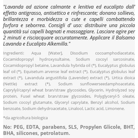
"Lavanda ad azione calmante e lenitiva ed eucalipto dall’
effetto antigrasso, antisettico e rinfrescante; donano sollievo,
brillantezza e morbidezza a cute e capelli combattendo
forfora e seborrea. Consigli d’ uso: distribuire una piccola
quantità sui capelli bagnati e massaggiare. Lasciare agire per
2 minuti e risciacquare accuratamente. Applicare il Balsamo
Lavanda e Eucalipto Alkemilla."
Ingredienti: Aqua [Water], Disodium cocoamphodiacetate,
Cocamidopropyl hydroxysultaine, Sodium cocoyl sarcosinate,
Cocamidopropyl betaine, Lavandula hybrida oil (*), Eucalyptus globulus
leaf oil (*), Equisetum arvense leaf extract (*), Eucalyptus globulus leaf
extract (*), Lavandula angustifolia (Lavender) extract (*), Urtica dioica
(Nettle) extract (*), Sodium sunflowerseedamphoacetate,
Caprylyl/capryl wheat bran/straw glycosides, Glycerin, Hydrolyzed soy
protein, Fusel wheat bran/straw glycosides, Polyglyceryl-5 oleate,
Sodium cocoyl glutamate, Glyceryl caprylate, Benzyl alcohol, Sodium
benzoate, Sodium dehydroacetate, Linalool, Lactic acid, Limonene.
*da agricoltura biologica
No: PEG, EDTA, parabens, SLS, Propylen Glicole, BHT,
BHA, silicones, petrolatum.