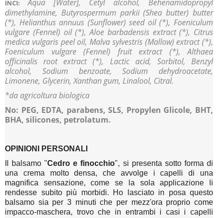
Aqua [Water], Cetyl alcohol, Behenamidopropyl
INCI:
dimethylamine, Butyrospermum parkii (Shea butter) butter
(*), Helianthus annuus (Sunflower) seed oil (*), Foeniculum
vulgare (Fennel) oil (*), Aloe barbadensis extract (*), Citrus
medica vulgaris peel oil, Malva sylvestris (Mallow) extract (*),
Foeniculum vulgare (Fennel) fruit extract (*), Althaea
officinalis root extract (*), Lactic acid, Sorbitol, Benzyl
alcohol, Sodium benzoate, Sodium dehydroacetate,
Limonene, Glycerin, Xanthan gum, Linalool, Citral.
*da agricoltura biologica
No: PEG, EDTA, parabens, SLS, Pro
pylen Glicole, BHT,
BHA, silicones, petrolatum.
OPINIONI PERSONALI
Il balsamo "
Cedro e finocchio
", si presenta sotto forma di
una crema molto densa, che avvolge i capelli di una
magnifica sensazione, come se la sola applicazione li
rendesse subito più morbidi. Ho lasciato in posa questo
balsamo sia per 3 minuti che per mezz'ora proprio come
impacco-maschera, trovo che in entrambi i casi i capelli