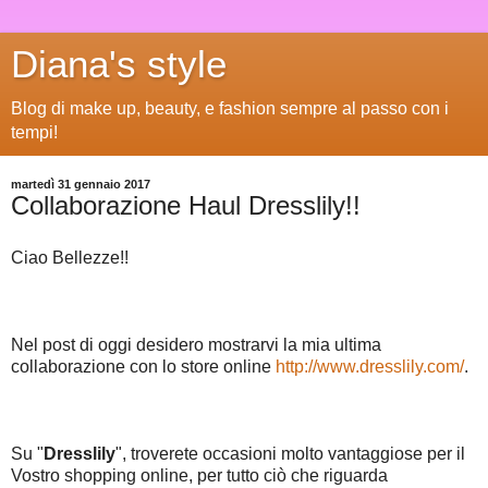
Diana's style
Blog di make up, beauty, e fashion sempre al passo con i
tempi!
martedì 31 gennaio 2017
Collaborazione Haul Dresslily!!
Ciao Bellezze!!
Nel post di oggi desidero mostrarvi la mia ultima
collaborazione con lo store online
http://www.dresslily.com/
.
Su "
Dresslily
", troverete occasioni molto vantaggiose per il
Vostro shopping online, per tutto ciò che riguarda