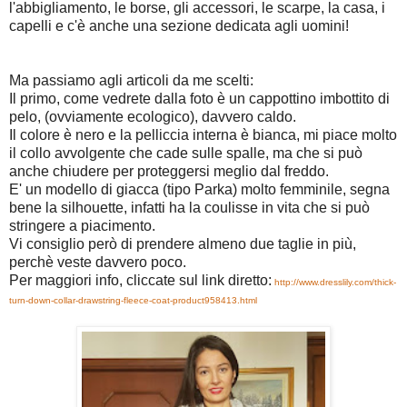
l'abbigliamento, le borse, gli accessori, le scarpe, la casa, i
capelli e c'è anche una sezione dedicata agli uomini!
Ma passiamo agli articoli da me scelti:
Il primo, come vedrete dalla foto è un cappottino imbottito di
pelo, (ovviamente ecologico), davvero caldo.
Il colore è nero e la pelliccia interna è bianca, mi piace molto
il collo avvolgente che cade sulle spalle, ma che si può
anche chiudere per proteggersi meglio dal freddo.
E' un modello di giacca (tipo Parka) molto femminile, segna
bene la silhouette, infatti ha la coulisse in vita che si può
stringere a piacimento.
Vi consiglio però di prendere almeno due taglie in più,
perchè veste davvero poco.
Per maggiori info, cliccate sul link diretto:
http://www.dresslily.com/thick-
turn-down-collar-drawstring-fleece-coat-product958413.html