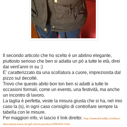
Il secondo articolo che ho scelto è un abitino elegante,
piuttosto serioso che ben si adatta un pò a tutte le età, direi
dai vent'anni in su :)
E' caratterizzato da una scollatura a cuore, impreziosita dal
pizzo sul decoltè.
Trovo che questo abito bon ton ben si adatti a tutte le
occasioni formali, come un evento, una festività, ma anche
un incontro di lavoro.
La taglia è perfetta, veste la misura giusta che si ha, nel mio
caso la (s), in ogni caso consiglio di controllare sempre la
tabella con le misure.
Per maggiori info, vi lascio il link diretto:
http://www.dresslily.com/lace-
sleeveless-knee-length-dress-product1590454.html