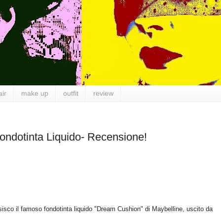
air
make up
outfit
review
dotinta Liquido- Recensione!
sco il famoso fondotinta liquido "Dream Cushion" di Maybelline, uscito da