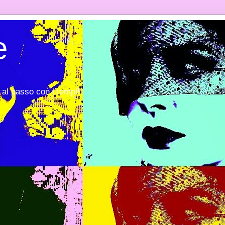
e
al passo con i tempi!