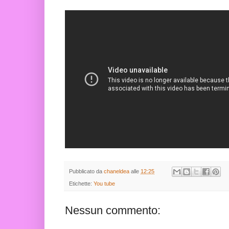
Pubblicato da
chaneldea
alle
12:25
Etichette:
You tube
Nessun commento: