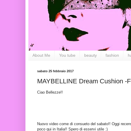
About Me
You tube
beauty
fashion
h
sabato 25 febbraio 2017
MAYBELLINE Dream Cushion -Fon
Ciao Bellezze!!
Nuovo video come di consueto del sabato!! Oggi recensi
poco qui in Italia!! Spero di esservi utile :)