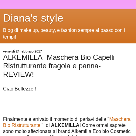
Diana's style
Blog di make up, beauty, e fashion sempre al passo con i
tempi!
venerdì 24 febbraio 2017
ALKEMILLA -Maschera Bio Capelli
Ristrutturante fragola e panna-
REVIEW!
Ciao Bellezze!!
Finalmente è arrivato il momento di parlavi della "
Maschera
Bio Ristrutturante
" di
ALKEMILLA
! Come ormai saprete
sono molto affezionata al brand Alkemilla Eco bio Cosmetic