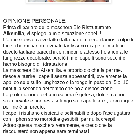
OPINIONE PERSONALE:
Prima di parlare della maschera Bio Ristrutturante
Alkemilla
, vi spiego la mia situazione capelli!
L'anno scorso avevo fatto dalla parrucchiera i famosi colpi di
luce, che mi hanno rovinato tantissimo i capelli, infatti ho
dovuto tagliare parecchi centimetri, e adesso ho ancora le
lunghezze decolorate, perciò i miei capelli sono secchi e
hanno bisogno di idratazione.
La maschera Bio Alkemilla, è proprio ciò che fa per me,
riesce a nutrire i capelli senza appesantirli, ovviamente la
applico solo sulle lunghezze e la tengo in posa dai 5 ai 10
minuti, a seconda del tempo che ho a disposizione.
La profumazione della maschera è golosa, dolce ma non
stucchevole e non resta a lungo sui capelli, anzi, comunque
per me è un pregio.
I capelli risultano districati e pettinabili e dopo l'asciugatura
con il phon sono morbidi e gestibili, per nulla crespi!
Adoro questa maschera veramente, e credo che la
riacquisterò non appena sarà terminata!