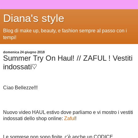
Diana's style
Blog di make up, beauty, e fashion sempre al passo con i
tempi!
domenica 24 giugno 2018
Summer Try On Haul! // ZAFUL ! Vestiti
indossati♡
Ciao Bellezze!!!
Nuovo video HAUL estivo dove parliamo e vi mostro i vestiti
indossati dello shop online:
Zaful
!
Le sorprese non sono finite, c'è anche un CODICE