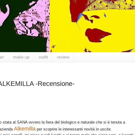
air
make up
outfit
review
 ALKEMILLA -Recensione-
o stata al SANA ovvero la fiera del biologico e naturale che si è tenuta a
Alkemilla
'azienda
per scoprire le interessanti novità in uscite.