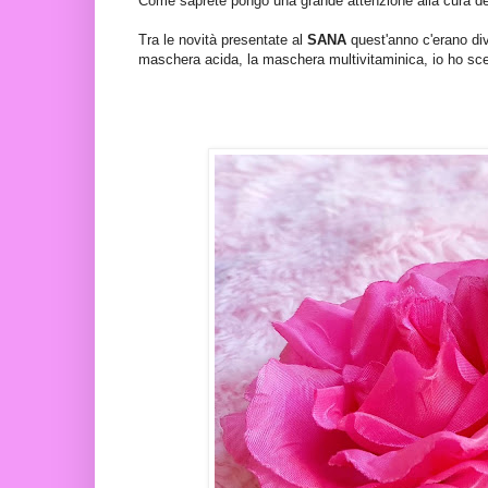
Come saprete pongo una grande attenzione alla cura dei m
Tra le novità presentate al
SANA
quest'anno c'erano div
maschera acida, la maschera multivitaminica, io ho sce