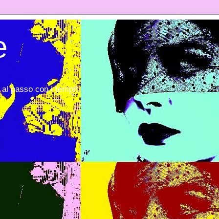
e
al passo con i tempi!