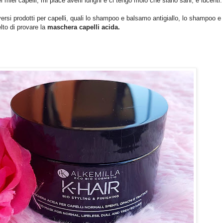
iei capelli, mi piace averli lunghi e ci tengo molo che siano sani, e lucenti.
ersi prodotti per capelli, quali lo shampoo e balsamo antigiallo, lo shampoo e 
lto di provare la
maschera capelli acida.