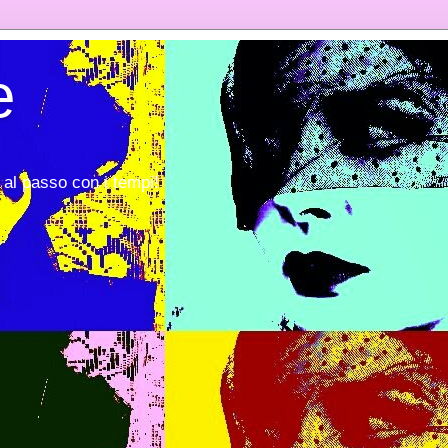
e
al passo con i tempi!