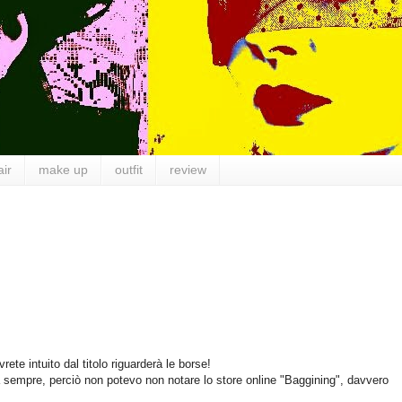
air
make up
outfit
review
te intuito dal titolo riguarderà le borse!
sempre, perciò non potevo non notare lo store online "Baggining", davvero