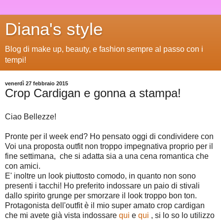
Diana's style
Blog di make up, beauty, e fashion sempre al passo con i
tempi!
venerdì 27 febbraio 2015
Crop Cardigan e gonna a stampa!
Ciao Bellezze!
Pronte per il week end? Ho pensato oggi di condividere con
Voi una proposta outfit non troppo impegnativa proprio per il
fine settimana, che si adatta sia a una cena romantica che
con amici.
E' inoltre un look piuttosto comodo, in quanto non sono
presenti i tacchi! Ho preferito indossare un paio di stivali
dallo spirito grunge per smorzare il look troppo bon ton.
Protagonista dell'outfit è il mio super amato crop cardigan
che mi avete già vista indossare
qui
e
qui
, si lo so lo utilizzo