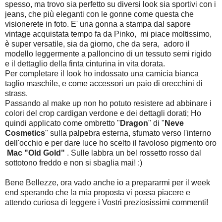
spesso, ma trovo sia perfetto su diversi look sia sportivi con i
jeans, che più eleganti con le gonne come questa che
visionerete in foto. E' una gonna a stampa dal sapore
vintage acquistata tempo fa da Pinko, mi piace moltissimo,
è super versatile, sia da giorno, che da sera, adoro il
modello leggermente a palloncino di un tessuto semi rigido
e il dettaglio della finta cinturina in vita dorata.
Per completare il look ho indossato una camicia bianca
taglio maschile, e come accessori un paio di orecchini di
strass.
Passando al make up non ho potuto resistere ad abbinare i
colori del crop cardigan verdone e dei dettagli dorati; Ho
quindi applicato come ombretto "
Dragon
" di "
Neve
Cosmetics
" sulla palpebra esterna, sfumato verso l'interno
dell'occhio e per dare luce ho scelto il favoloso pigmento oro
Mac "Old Gold"
. Sulle labbra un bel rossetto rosso dal
sottotono freddo e non si sbaglia mai! :)
Bene Bellezze, ora vado anche io a prepararmi per il week
end sperando che la mia proposta vi possa piacere e
attendo curiosa di leggere i Vostri preziosissimi commenti!