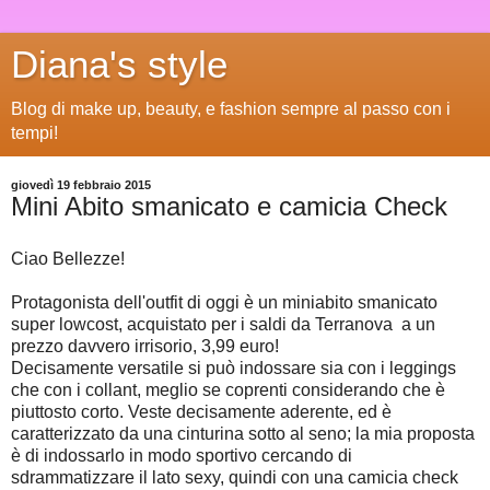
Diana's style
Blog di make up, beauty, e fashion sempre al passo con i
tempi!
giovedì 19 febbraio 2015
Mini Abito smanicato e camicia Check
Ciao Bellezze!
Protagonista dell'outfit di oggi è un miniabito smanicato
super lowcost, acquistato per i saldi da Terranova a un
prezzo davvero irrisorio, 3,99 euro!
Decisamente versatile si può indossare sia con i leggings
che con i collant, meglio se coprenti considerando che è
piuttosto corto. Veste decisamente aderente, ed è
caratterizzato da una cinturina sotto al seno; la mia proposta
è di indossarlo in modo sportivo cercando di
sdrammatizzare il lato sexy, quindi con una camicia check