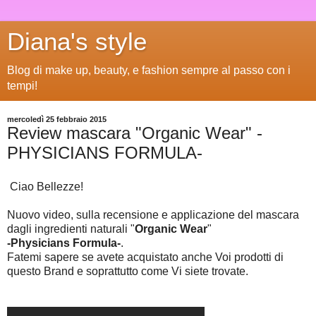
Diana's style
Blog di make up, beauty, e fashion sempre al passo con i
tempi!
mercoledì 25 febbraio 2015
Review mascara "Organic Wear" -
PHYSICIANS FORMULA-
Ciao Bellezze!
Nuovo video, sulla recensione e applicazione del mascara
dagli ingredienti naturali "
Organic Wear
"
-Physicians Formula-
.
Fatemi sapere se avete acquistato anche Voi prodotti di
questo Brand e soprattutto come Vi siete trovate.