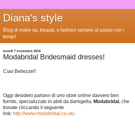
Diana's style
Blog di make up, beauty, e fashion sempre al passo con i
tempi!
lunedì 7 novembre 2016
Modabridal Bridesmaid dresses!
Ciao Bellezze!!
Oggi desidero parlarvi di uno store online davvero ben
fornito, specializzato in abiti da damigella,
Modabridal
, che
trovate cliccando il seguente
link:
http://www.modabridal.co.uk/
.