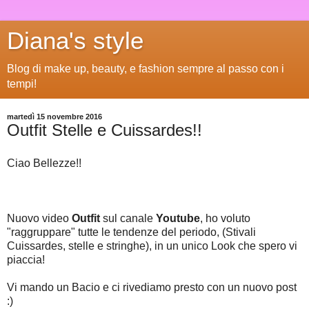
Diana's style
Blog di make up, beauty, e fashion sempre al passo con i
tempi!
martedì 15 novembre 2016
Outfit Stelle e Cuissardes!!
Ciao Bellezze!!
Nuovo video
Outfit
sul canale
Youtube
, ho voluto
"raggruppare" tutte le tendenze del periodo, (Stivali
Cuissardes, stelle e stringhe), in un unico Look che spero vi
piaccia!
Vi mando un Bacio e ci rivediamo presto con un nuovo post
:)