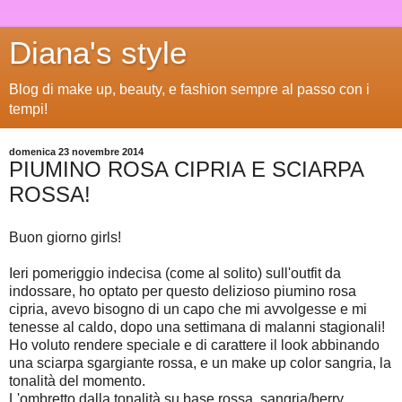
Diana's style
Blog di make up, beauty, e fashion sempre al passo con i
tempi!
domenica 23 novembre 2014
PIUMINO ROSA CIPRIA E SCIARPA
ROSSA!
Buon giorno girls!
Ieri pomeriggio indecisa (come al solito) sull'outfit da
indossare, ho optato per questo delizioso piumino rosa
cipria, avevo bisogno di un capo che mi avvolgesse e mi
tenesse al caldo, dopo una settimana di malanni stagionali!
Ho voluto rendere speciale e di carattere il look abbinando
una sciarpa sgargiante rossa, e un make up color sangria, la
tonalità del momento.
L'ombretto dalla tonalità su base rossa, sangria/berry,