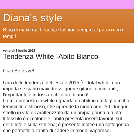
Diana's style
Blog di make up, beauty, e fashion sempre al passo con i
tempi!
venerdì 3 luglio 2015
Tendenza White -Abito Bianco-
Ciao Bellezze!
Una delle tendenze dell'estate 2015 è il total white, non
importa se siano maxi dress, gonne gitane, o miniabiti,
l'importante è indossare il colore bianco!
La mia proposta in white riguarda un abitino dal taglio molto
femminile e sfizioso, che riprende la moda anni '50, dunque
stretto in vita e caratterizzato da un ampia gonna a ruota.
Il tessuto è di cotone e l'abito presenta inserti lavorati sul
decolletè e sulla schiena; è presente inoltre una sottogonna
che permette all'abito di cadere in modo vaporoso.