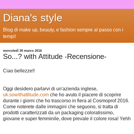
Diana's style
Blog di make up, beauty, e fashion sempre al passo con i
tempi!
mercoledì 30 marzo 2016
So...? with Attitude -Recensione-
Ciao bellezze!!
Oggi desidero parlarvi di un'azienda inglese,
uk.sowithattitude.com
che ho avuto il piacere di scoprire
durante i giorni che ho trascorso in fiera al Cosmoprof 2016.
Come noterete dalle immagini che seguono, si tratta di
prodotti caratterizzati da un packaging coloratissimo,
giovane e super femminile, dove prevale il colore rosa! Yehh