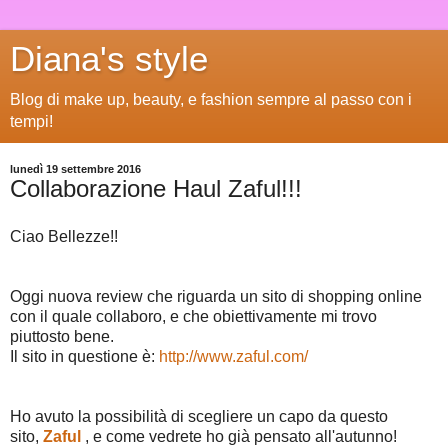
Diana's style
Blog di make up, beauty, e fashion sempre al passo con i
tempi!
lunedì 19 settembre 2016
Collaborazione Haul Zaful!!!
Ciao Bellezze!!
Oggi nuova review che riguarda un sito di shopping online
con il quale collaboro, e che obiettivamente mi trovo
piuttosto bene.
Il sito in questione è:
http://www.zaful.com/
Ho avuto la possibilità di scegliere un capo da questo
sito,
Zaful
, e come vedrete ho già pensato all'autunno!