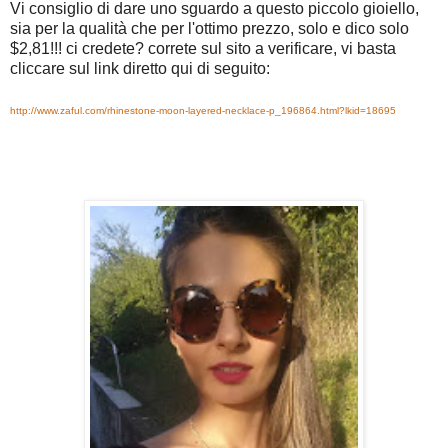
Vi consiglio di dare uno sguardo a questo piccolo gioiello,
sia per la qualità che per l'ottimo prezzo, solo e dico solo
$2,81!!! ci credete? correte sul sito a verificare, vi basta
cliccare sul link diretto qui di seguito:
http://www.zaful.com/rhinestone-moon-layered-necklace-p_196864.html?lkid=18695