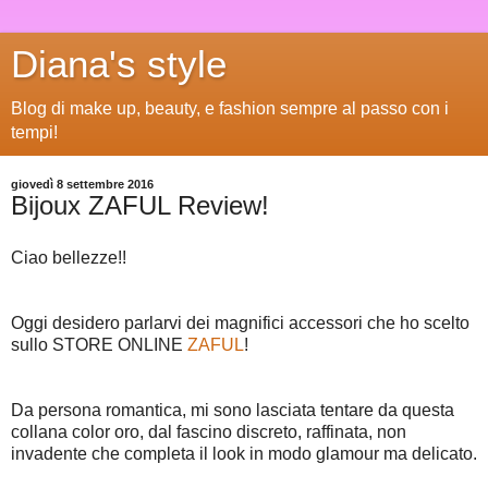
Diana's style
Blog di make up, beauty, e fashion sempre al passo con i
tempi!
giovedì 8 settembre 2016
Bijoux ZAFUL Review!
Ciao bellezze!!
Oggi desidero parlarvi dei magnifici accessori che ho scelto
sullo STORE ONLINE
ZAFUL
!
Da persona romantica, mi sono lasciata tentare da questa
collana color oro, dal fascino discreto, raffinata, non
invadente che completa il look in modo glamour ma delicato.