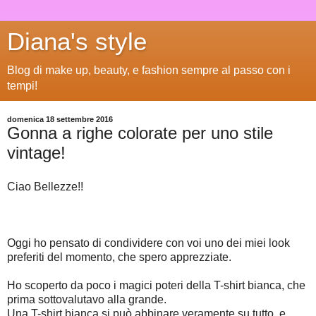
Diana's style
Blog di make up, beauty, e fashion sempre al passo con i
tempi!
domenica 18 settembre 2016
Gonna a righe colorate per uno stile
vintage!
Ciao Bellezze!!
Oggi ho pensato di condividere con voi uno dei miei look
preferiti del momento, che spero apprezziate.
Ho scoperto da poco i magici poteri della T-shirt bianca, che
prima sottovalutavo alla grande.
Una T-shirt bianca si può abbinare veramente su tutto, e