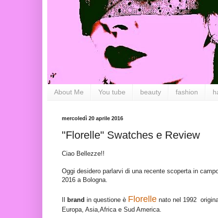
About Me
You tube
beauty
fashion
h
mercoledì 20 aprile 2016
"Florelle" Swatches e Review
Ciao Bellezze!!
Oggi desidero parlarvi di una recente scoperta in camp
2016 a Bologna.
Florelle
Il
brand
in questione è
nato nel 1992 originar
Europa, Asia,Africa e Sud America.