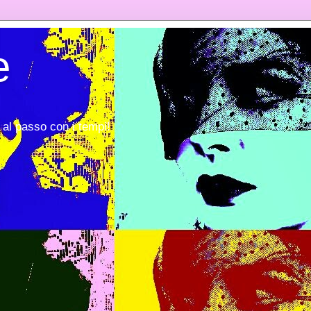
e
al passo con i tempi!