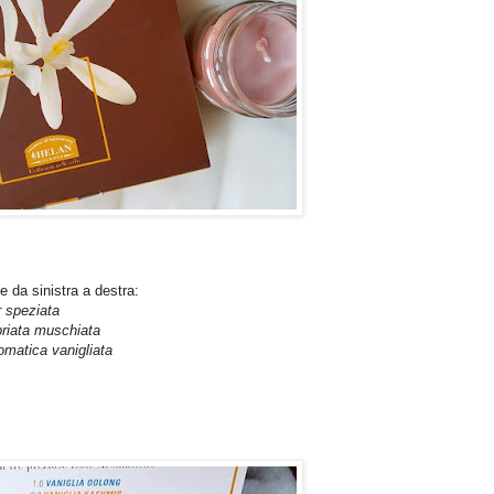
e da sinistra a destra:
r speziata
priata muschiata
omatica vanigliata