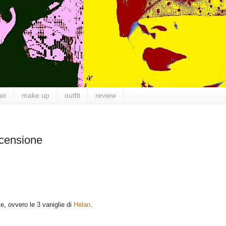
air
make up
outfit
review
ecensione
e, ovvero le 3 vaniglie di
Helan
.