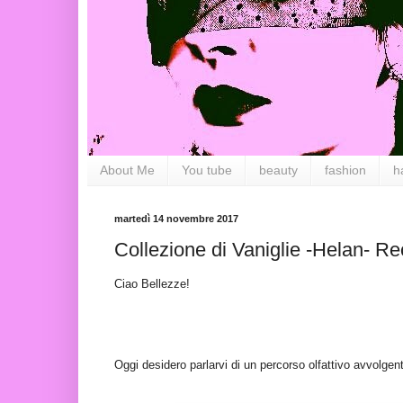
About Me
You tube
beauty
fashion
h
martedì 14 novembre 2017
Collezione di Vaniglie -Helan- R
Ciao Bellezze!
Oggi desidero parlarvi di un percorso olfattivo avvolgent