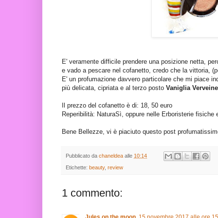
E' veramente difficile prendere una posizione netta, pe
e vado a pescare nel cofanetto, credo che la vittoria, (
E' un profumazione davvero particolare che mi piace i
più delicata, cipriata e al terzo posto
Vaniglia Verveine
Il prezzo del cofanetto è di: 18, 50 euro
Reperibilità: NaturaSì, oppure nelle Erboristerie fisiche 
Bene Bellezze, vi è piaciuto questo post profumatissim
Pubblicato da
chaneldea
alle
10:14
Etichette:
beauty
,
review
1 commento:
Jules on the moon
15 novembre 2017 alle ore 1