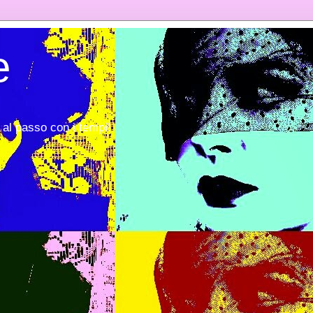
e
al passo con i tempi!