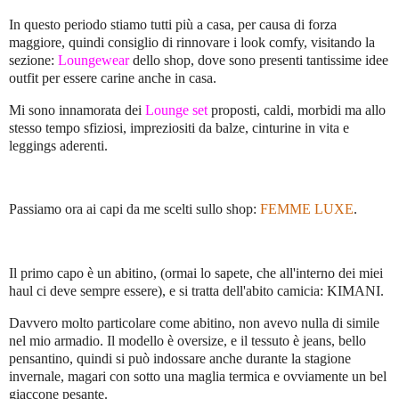
In questo periodo stiamo tutti più a casa, per causa di forza
maggiore, quindi consiglio di rinnovare i look comfy, visitando la
sezione:
Loungewear
dello shop, dove sono presenti tantissime idee
outfit per essere carine anche in casa.
Mi sono innamorata dei
Lounge se
t
proposti, caldi, morbidi ma allo
stesso tempo sfiziosi, impreziositi da balze, cinturine in vita e
leggings aderenti.
Passiamo ora ai capi da me scelti sullo shop:
FEMME LUXE
.
Il primo capo è un abitino, (ormai lo sapete, che all'interno dei miei
haul ci deve sempre essere), e si tratta dell'abito camicia: KIMANI.
Davvero molto particolare come abitino, non avevo nulla di simile
nel mio armadio. Il modello è oversize, e il tessuto è jeans, bello
pensantino, quindi si può indossare anche durante la stagione
invernale, magari con sotto una maglia termica e ovviamente un bel
giaccone pesante.