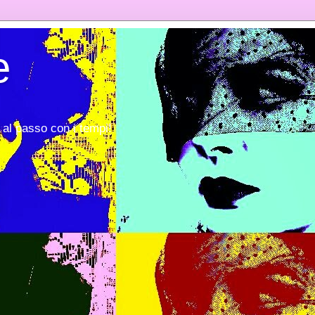
e
al passo con i tempi!