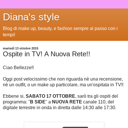
Diana's style
Blog di make up, beauty, e fashion sempre al passo con i
tempi!
martedì 13 ottobre 2015
Ospite in TV! A Nuova Rete!!
Ciao Bellezze!!
Oggi post velocissimo che non riguarda nè una recensione,
nè un outfit, o un make up particolare, ma un'ospitata in TV!!
Ebbene si,
SABATO 17 OTTOBRE
, sarò tra gli ospiti del
programma: "
B SIDE
" a
NUOVA RETE
canale 110, del
digitale terrestre in onda in diretta dalle 14:30 alle 17:30.