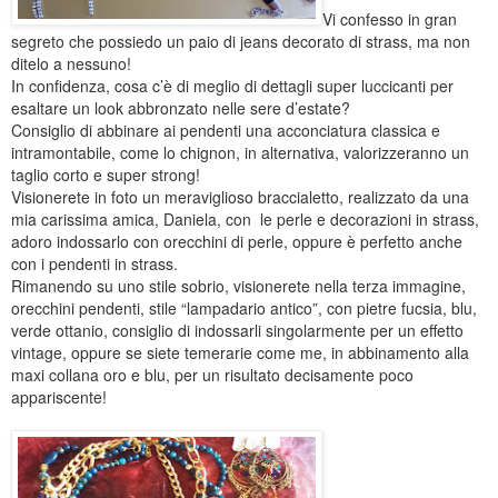
Vi confesso in gran
segreto che possiedo un paio di jeans decorato di strass, ma non
ditelo a nessuno!
In confidenza, cosa c’è di meglio di dettagli super luccicanti per
esaltare un look abbronzato nelle sere d’estate?
Consiglio di abbinare ai pendenti una acconciatura classica e
intramontabile, come lo chignon, in alternativa, valorizzeranno un
taglio corto e super strong!
Visionerete in foto un meraviglioso braccialetto, realizzato da una
mia carissima amica, Daniela, con le perle e decorazioni in strass,
adoro indossarlo con orecchini di perle, oppure è perfetto anche
con i pendenti in strass.
Rimanendo su uno stile sobrio, visionerete nella terza immagine,
orecchini pendenti, stile “lampadario antico”, con pietre fucsia, blu,
verde ottanio, consiglio di indossarli singolarmente per un effetto
vintage, oppure se siete temerarie come me, in abbinamento alla
maxi collana oro e blu, per un risultato decisamente poco
appariscente!