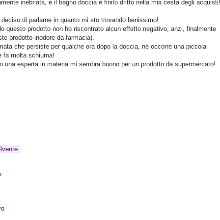
te inebriata, e il bagno doccia è finito dritto nella mia cesta degli acquisti
 deciso di parlarne in quanto mi sto trovando benissimo!
ndo questo prodotto non ho riscontrato alcun effetto negativo, anzi, finalmente
ste prodotto inodore da farmacia).
umata che persiste per qualche ora dopo la doccia, ne occorre una piccola
e fa molta schiuma!
endo una esperta in materia mi sembra buono per un prodotto da supermercato!
olvente
e
ivo