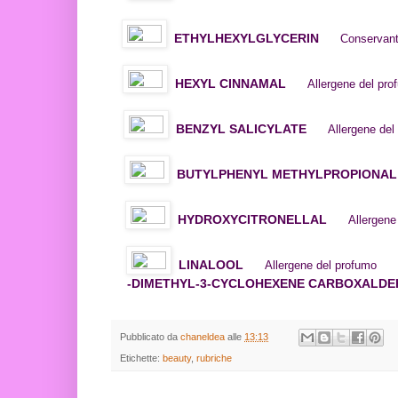
ETHYLHEXYLGLYCERIN
Conservant
HEXYL CINNAMAL
Allergene del pro
BENZYL SALICYLATE
Allergene del
BUTYLPHENYL METHYLPROPIONAL
HYDROXYCITRONELLAL
Allergene
LINALOOL
Allergene del profumo
-DIMETHYL-3-CYCLOHEXENE CARBOXALD
Pubblicato da
chaneldea
alle
13:13
Etichette:
beauty
,
rubriche