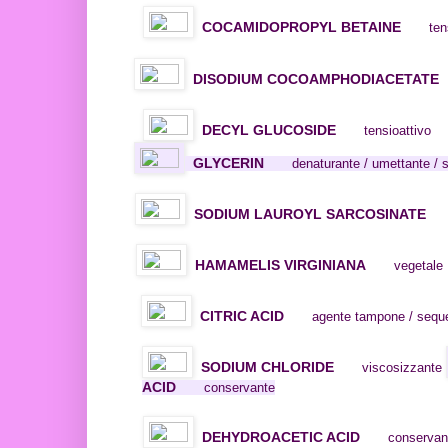
COCAMIDOPROPYL BETAINE
ten
DISODIUM COCOAMPHODIACETATE
DECYL GLUCOSIDE
tensioattivo
GLYCERIN
denaturante / umettante / 
SODIUM LAUROYL SARCOSINATE
HAMAMELIS VIRGINIANA
vegetale
CITRIC ACID
agente tampone / sequ
SODIUM CHLORIDE
viscosizzante
ACID
conservante
DEHYDROACETIC ACID
conservan