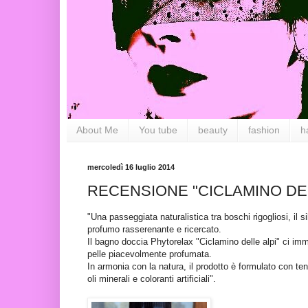
About Me
You tube
beauty
fashion
h
mercoledì 16 luglio 2014
RECENSIONE "CICLAMINO DE
"Una passeggiata naturalistica tra boschi rigogliosi, il sil
profumo rasserenante e ricercato.
Il bagno doccia Phytorelax "Ciclamino delle alpi" ci i
pelle piacevolmente profumata.
In armonia con la natura, il prodotto è formulato con ten
oli minerali e coloranti artificiali".