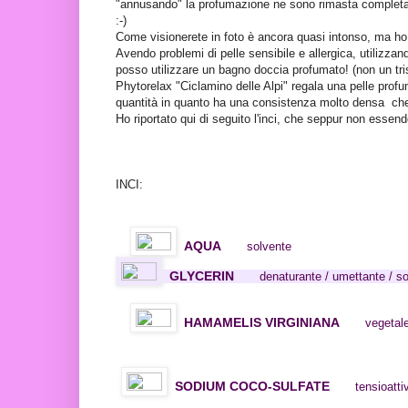
"annusando" la profumazione ne sono rimasta completamen
:-)
Come visionerete in foto è ancora quasi intonso, ma ho
Avendo problemi di pelle sensibile e allergica, utilizza
posso utilizzare un bagno doccia profumato! (non un tri
Phytorelax "Ciclamino delle Alpi" regala una pelle prof
quantità in quanto ha una consistenza molto densa ch
Ho riportato qui di seguito l'inci, che seppur non ess
INCI:
AQUA
solvente
GLYCERIN
denaturante / umettante / s
HAMAMELIS VIRGINIANA
vegetal
SODIUM COCO-SULFATE
tensioatt