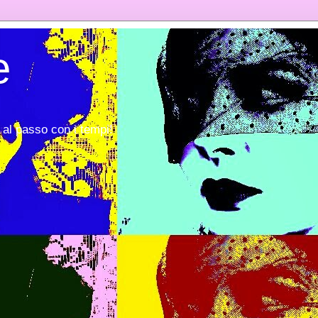
e
al passo con i tempi!