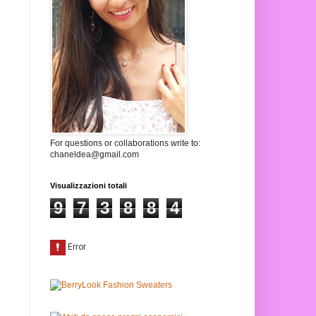
For questions or collaborations write to:
chaneldea@gmail.com
Visualizzazioni totali
9
7
3
8
8
4