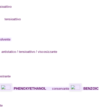
sioattivo
tensioattivo
solvente
antistatico / tensioattivo / viscosizzante
estrante
PHENOXYETHANOL
BENZOIC
conservante
te