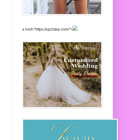
!
a href="https://up2step.com/">